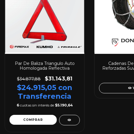
Par De Baliza Triangulo Auto
Cadenas De 
Homologada Reflectiva
Reforzadas Su
Calida
$31.143,81
$34.877,88
$24.915,05
con
Transferencia
6
cuotas sin interés de
$5.190,64