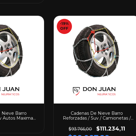
-19
%
OFF
 Nieve Barro
Cadenas De Nieve Barro
v Autos Maxima
Reforzadas / Suv / Camionetas /
d CD-70
Pickup / 4x4 CD-245
$111.234,11
$93.766,00