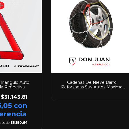
 Triangulo Auto
Cadenas De Nieve Barro
 Reflectiva
Reforzadas Suv Autos Maxima
Calidad CD-90
$31.143,81
5,05
con
erencia
erés de
$5.190,64