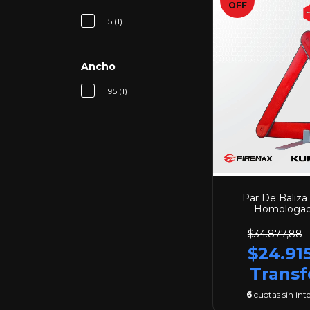
OFF
15 (1)
Ancho
195 (1)
Par De Baliza
Homologada
$34.877,88
$24.91
Transf
6
cuotas sin int