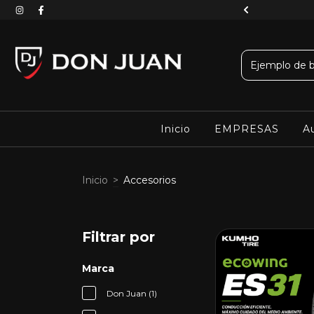
 una compra segura con Mercado Pago
Inicio
EMPRESAS
Au
Inicio
>
Accesorios
Filtrar por
Marca
Don Juan (1)