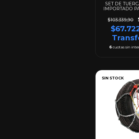
SET DE TUER
IMPORTADO P
ECO 
$103.339,90
$67.72
Transf
6
cuotas sin inte
SIN STOCK