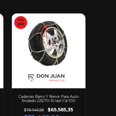
17
%
OFF
Cadenas Barro Y Nieve Para Auto
Rodado 225/70-15 Iael Cd-100
$65.585,35
$78.943,58