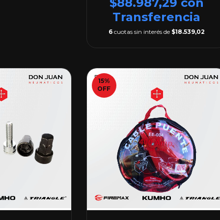
$88.987,29
con
Transferencia
6
cuotas sin interés de
$18.539,02
15
%
OFF