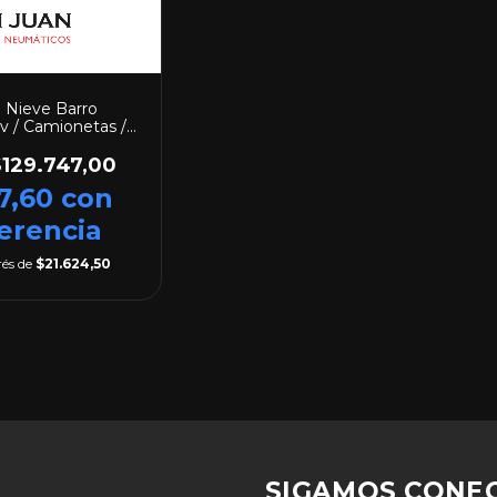
 Nieve Barro
v / Camionetas /
4x4 CD-255
$129.747,00
7,60
con
erencia
rés de
$21.624,50
SIGAMOS CONE