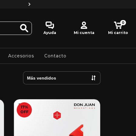
Y obtené la seguridad de una compr
0
Ayuda
Mi cuenta
Mi carrito
Accesorios
Contacto
17
%
OFF