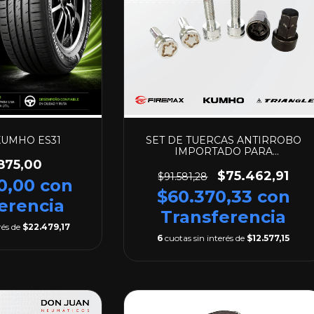
 KUMHO ES31
SET DE TUERCAS ANTIRROBO
IMPORTADO PARA
AUTOS/CAMIONETA
875,00
$75.462,91
$91.581,28
00,00
con
$60.370,33
con
erencia
Transferencia
rés de
$22.479,17
6
cuotas sin interés de
$12.577,15