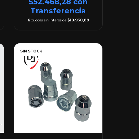
$52.468,28
con
Transferencia
6
cuotas sin interés de
$10.930,89
SIN STOCK