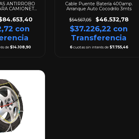
CAS ANTIRROBO
Cable Puente Batería 400amp.
ARA CAMIONETA
Arranque Auto Cocodrilo 3mts
SPORT
$84.653,40
$46.532,78
$54.567,05
2,72
con
$37.226,22
con
erencia
Transferencia
rés de
$14.108,90
6
cuotas sin interés de
$7.755,46