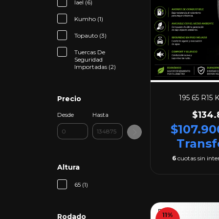
Iael (6)
Kumho (1)
Topauto (3)
Tuercas De
Seguridad
Importadas (2)
195 65 R15
Precio
$134.
Desde
Hasta
$107.9
Transf
6
cuotas sin inte
Altura
65 (1)
11
%
Rodado