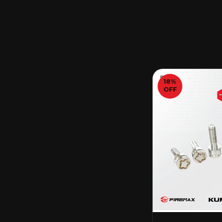
18
%
OFF