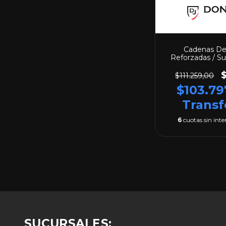
Cadenas De
Reforzadas / Su
Pickup / 
$111.259,00
$103.79
Transf
6
cuotas sin inte
SUCURSALES: