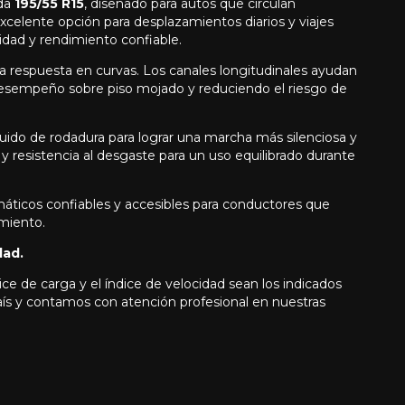
da
195/55 R15
, diseñado para autos que circulan
xcelente opción para desplazamientos diarios y viajes
idad y rendimiento confiable.
la respuesta en curvas. Los canales longitudinales ayudan
desempeño sobre piso mojado y reduciendo el riesgo de
ruido de rodadura para lograr una marcha más silenciosa y
 resistencia al desgaste para un uso equilibrado durante
áticos confiables y accesibles para conductores que
miento.
dad.
ice de carga y el índice de velocidad sean los indicados
país y contamos con atención profesional en nuestras