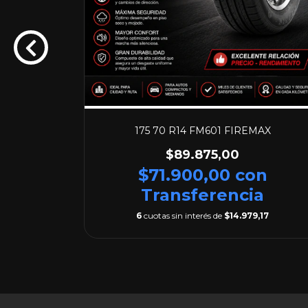
1
175 70 R14 FM601 FIREMAX
$89.875,00
on
$71.900,00
con
a
Transferencia
,33
6
cuotas sin interés de
$14.979,17