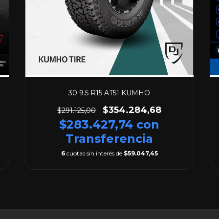
30 9.5 R15 AT51 KUMHO
$354.284,68
$291.125,00
$283.427,74
con
Transferencia
6
cuotas sin interés de
$59.047,45