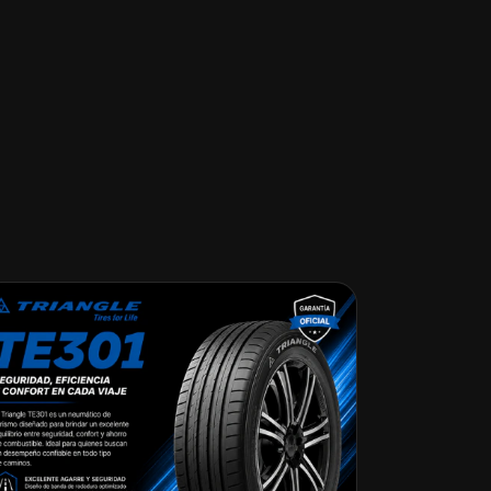
-29
%
OFF