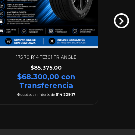
175 70 R14 TE301 TRIANGLE
1
$85.375,00
$8
$68.300,00
con
Transferencia
6
cuotas sin interés de
$14.229,17
6