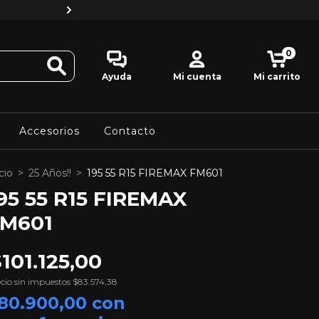
Y obtené la seguridad de una compr
0
Ayuda
Mi cuenta
Mi carrito
Accesorios
Contacto
cio
>
25 Años!!
>
195 55 R15 FIREMAX FM601
95 55 R15 FIREMAX
M601
101.125,00
cio sin impuestos
$83.574,38
80.900,00
con